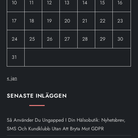
10
11
12
13
14
15
16
17
18
19
20
21
22
23
24
25
26
27
28
29
30
31
« jan
SENASTE INLÄGGEN
Så Använder Du Ungapped I Din Hälsobutik: Nyhetsbrev,
SMS Och Kundklubb Utan Att Bryta Mot GDPR