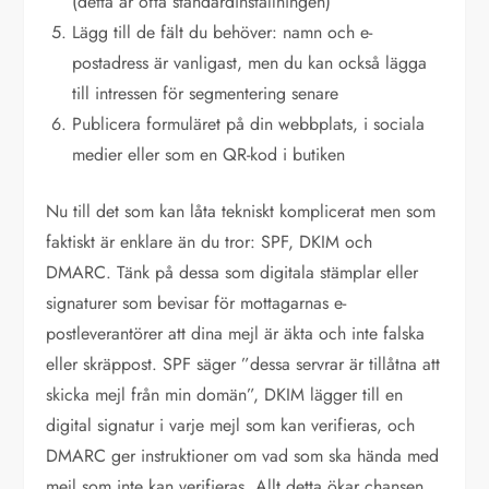
(detta är ofta standardinställningen)
Lägg till de fält du behöver: namn och e-
postadress är vanligast, men du kan också lägga
till intressen för segmentering senare
Publicera formuläret på din webbplats, i sociala
medier eller som en QR-kod i butiken
Nu till det som kan låta tekniskt komplicerat men som
faktiskt är enklare än du tror: SPF, DKIM och
DMARC. Tänk på dessa som digitala stämplar eller
signaturer som bevisar för mottagarnas e-
postleverantörer att dina mejl är äkta och inte falska
eller skräppost. SPF säger ”dessa servrar är tillåtna att
skicka mejl från min domän”, DKIM lägger till en
digital signatur i varje mejl som kan verifieras, och
DMARC ger instruktioner om vad som ska hända med
mejl som inte kan verifieras. Allt detta ökar chansen