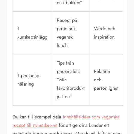
nu i butiken”
Recept på
1
proteinrik
Värde och
kunskapsinlägg
vegansk
inspiration
lunch
Tips från
personalen:
Relation
1 personlig
”Min
och
hälsning
favoritprodukt
personlighet
just nu”
Du kan till exempel dela
innehållsidéer som veganska
recept till nyhetsbrevet
för att ge dina kunder ett
mervärde bortom produkterna. Om du vill lyfta in mer