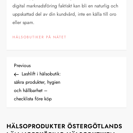
digital marknadsföring faktiskt kan bli en naturlig och
uppskattad del av din kundvård, inte en källa till oro
eller spam.
HÄLSOBUTIKER PÅ NÄTET
I
Previous
Previous
Post
Lashlift i hälsobutik:
n
säkra produkter, hygien
och hållbarhet –
l
checklista före köp
ä
g
HÄLSOPRODUKTER ÖSTERGÖTLANDS