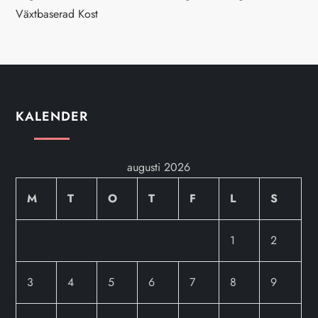
Växtbaserad Kost
KALENDER
augusti 2026
M
T
O
T
F
L
S
1
2
3
4
5
6
7
8
9