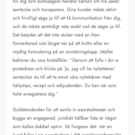
för dig som butiksägare handlar kärnan om två saker:
samtycke och transparens. Dina kunder måste aktivt
och frivilligt säga ja till att få kommunikation från dig,
och de måste samtidigt veta exakt vad de säger ja till.
Det betyder att det inte räcker med en liten
förmarkerad ruta längst ner på ett kvitto eller en
otydlig formulering på en anmälningslapp. Istället
behöver du vara kristallklar: ”Genom att fylla i din e-
postadress och klicka på ’Ja, jag vill ha nyhetsbrev’
samtycker du till att ta emot våra nyhetsbrev med
hälsotips, recept och erbjudanden. Du kan när som
helst avregistrera dig.”
Guldstandarden för att samla in e-postadresser och
bygga en engagerad, juridiskt hållbar lista är något
som kallas dubbel opt-in. Så fungerar det: när en
kund fyller i sin e-postadress i ditt anmälningsformulär